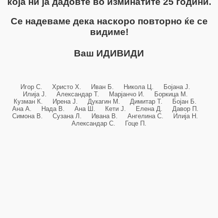
која ни ја дадовте во изминатите 25 години.
Се надеваме дека наскоро повторно ќе се
видиме!
Ваш ИДИВИДИ
Игор С. Христо Х. Иван Б. Никола Ц. Бојана Ј.
Илија Ј. Александар Т. Марјанчо И. Боркица М.
Кузман К. Ирена Ј. Дукагин М. Димитар Т. Бојан Б.
Ана А. Нада В. Ана Ш. Кети Ј. Елена Д. Давор П.
Симона В. Сузана Л. Ивана В. Ангелина С. Илија Н.
Александар С. Гоце П.