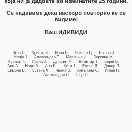
која ни ја дадовте во изминатите 25 години.
Се надеваме дека наскоро повторно ќе се
видиме!
Ваш ИДИВИДИ
Игор С. Христо Х. Иван Б. Никола Ц. Бојана Ј.
Илија Ј. Александар Т. Марјанчо И. Боркица М.
Кузман К. Ирена Ј. Дукагин М. Димитар Т. Бојан Б.
Ана А. Нада В. Ана Ш. Кети Ј. Елена Д. Давор П.
Симона В. Сузана Л. Ивана В. Ангелина С. Илија Н.
Александар С. Гоце П.