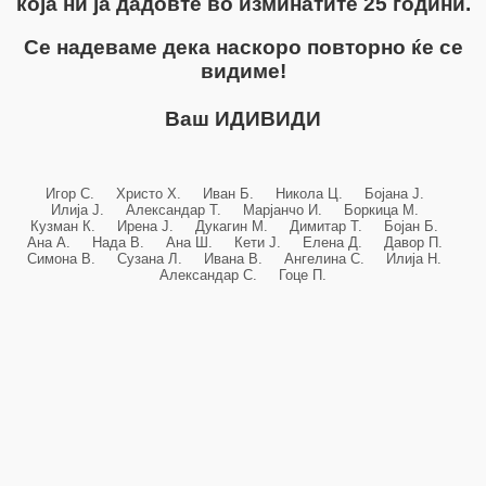
која ни ја дадовте во изминатите 25 години.
Се надеваме дека наскоро повторно ќе се
видиме!
Ваш ИДИВИДИ
Игор С. Христо Х. Иван Б. Никола Ц. Бојана Ј.
Илија Ј. Александар Т. Марјанчо И. Боркица М.
Кузман К. Ирена Ј. Дукагин М. Димитар Т. Бојан Б.
Ана А. Нада В. Ана Ш. Кети Ј. Елена Д. Давор П.
Симона В. Сузана Л. Ивана В. Ангелина С. Илија Н.
Александар С. Гоце П.