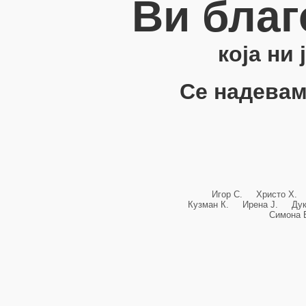
Ви благ
која ни
Се надевам
Игор С. Христо Х.
Кузман К. Ирена Ј. Ду
Симона