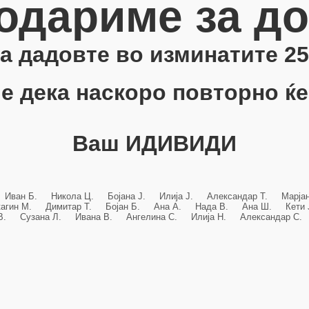
одариме за д
 ја дадовте во изминатите 25
е дека наскоро повторно ќе
Ваш ИДИВИДИ
 Иван Б. Никола Ц. Бојана Ј. Илија Ј. Александар Т. Марј
кагин М. Димитар Т. Бојан Б. Ана А. Нада В. Ана Ш. Кет
 В. Сузана Л. Ивана В. Ангелина С. Илија Н. Александар С. 