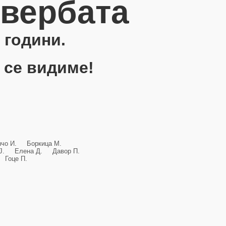
овербата
 години.
 се видиме!
анчо И. Боркица М.
и Ј. Елена Д. Давор П.
Гоце П.