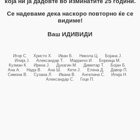
која ни ја дадовте во изминатите 25 години.
Се надеваме дека наскоро повторно ќе се
видиме!
Ваш ИДИВИДИ
Игор С. Христо Х. Иван Б. Никола Ц. Бојана Ј.
Илија Ј. Александар Т. Марјанчо И. Боркица М.
Кузман К. Ирена Ј. Дукагин М. Димитар Т. Бојан Б.
Ана А. Нада В. Ана Ш. Кети Ј. Елена Д. Давор П.
Симона В. Сузана Л. Ивана В. Ангелина С. Илија Н.
Александар С. Гоце П.