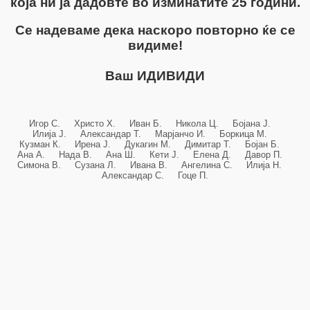
која ни ја дадовте во изминатите 25 години.
Се надеваме дека наскоро повторно ќе се
видиме!
Ваш ИДИВИДИ
Игор С. Христо Х. Иван Б. Никола Ц. Бојана Ј.
Илија Ј. Александар Т. Марјанчо И. Боркица М.
Кузман К. Ирена Ј. Дукагин М. Димитар Т. Бојан Б.
Ана А. Нада В. Ана Ш. Кети Ј. Елена Д. Давор П.
Симона В. Сузана Л. Ивана В. Ангелина С. Илија Н.
Александар С. Гоце П.