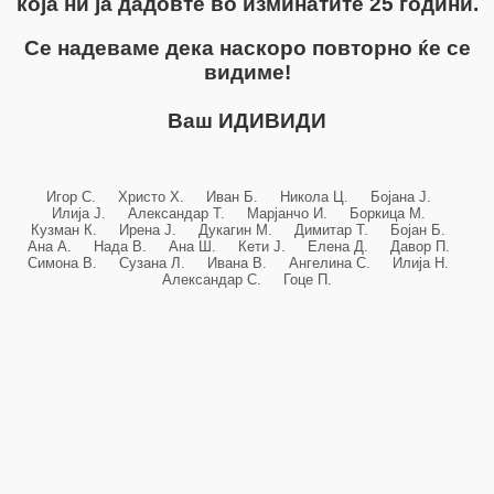
која ни ја дадовте во изминатите 25 години.
Се надеваме дека наскоро повторно ќе се
видиме!
Ваш ИДИВИДИ
Игор С. Христо Х. Иван Б. Никола Ц. Бојана Ј.
Илија Ј. Александар Т. Марјанчо И. Боркица М.
Кузман К. Ирена Ј. Дукагин М. Димитар Т. Бојан Б.
Ана А. Нада В. Ана Ш. Кети Ј. Елена Д. Давор П.
Симона В. Сузана Л. Ивана В. Ангелина С. Илија Н.
Александар С. Гоце П.