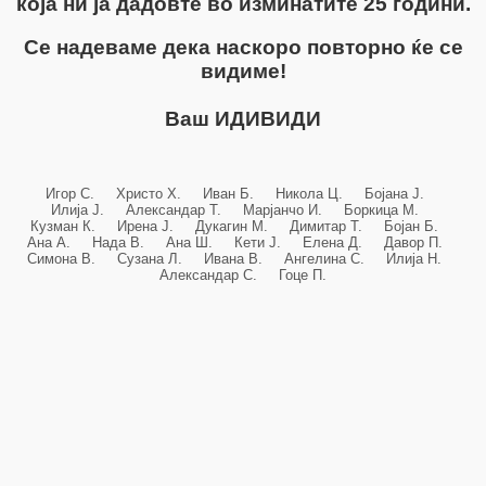
која ни ја дадовте во изминатите 25 години.
Се надеваме дека наскоро повторно ќе се
видиме!
Ваш ИДИВИДИ
Игор С. Христо Х. Иван Б. Никола Ц. Бојана Ј.
Илија Ј. Александар Т. Марјанчо И. Боркица М.
Кузман К. Ирена Ј. Дукагин М. Димитар Т. Бојан Б.
Ана А. Нада В. Ана Ш. Кети Ј. Елена Д. Давор П.
Симона В. Сузана Л. Ивана В. Ангелина С. Илија Н.
Александар С. Гоце П.