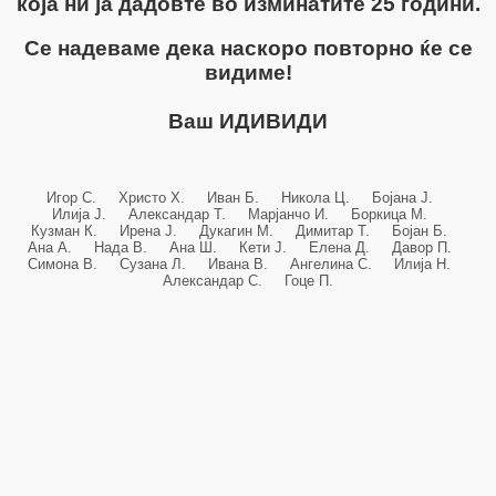
која ни ја дадовте во изминатите 25 години.
Се надеваме дека наскоро повторно ќе се
видиме!
Ваш ИДИВИДИ
Игор С. Христо Х. Иван Б. Никола Ц. Бојана Ј.
Илија Ј. Александар Т. Марјанчо И. Боркица М.
Кузман К. Ирена Ј. Дукагин М. Димитар Т. Бојан Б.
Ана А. Нада В. Ана Ш. Кети Ј. Елена Д. Давор П.
Симона В. Сузана Л. Ивана В. Ангелина С. Илија Н.
Александар С. Гоце П.