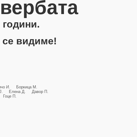
овербата
 години.
 се видиме!
анчо И. Боркица М.
и Ј. Елена Д. Давор П.
Гоце П.