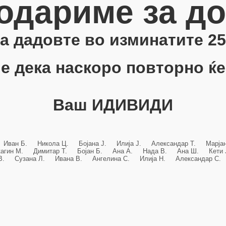
одариме за д
 ја дадовте во изминатите 25
е дека наскоро повторно ќе
Ваш ИДИВИДИ
 Иван Б. Никола Ц. Бојана Ј. Илија Ј. Александар Т. Марј
кагин М. Димитар Т. Бојан Б. Ана А. Нада В. Ана Ш. Кет
 В. Сузана Л. Ивана В. Ангелина С. Илија Н. Александар С. 