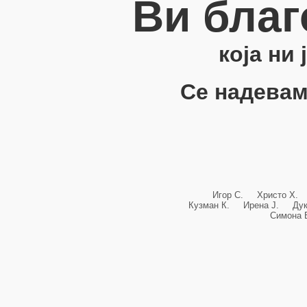
Ви благ
која ни
Се надевам
Игор С. Христо Х.
Кузман К. Ирена Ј. Ду
Симона