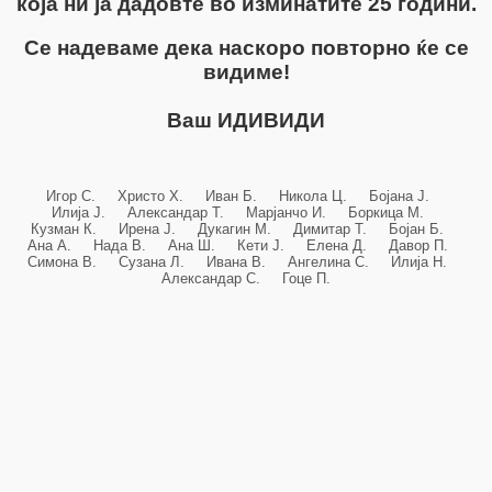
која ни ја дадовте во изминатите 25 години.
Се надеваме дека наскоро повторно ќе се
видиме!
Ваш ИДИВИДИ
Игор С. Христо Х. Иван Б. Никола Ц. Бојана Ј.
Илија Ј. Александар Т. Марјанчо И. Боркица М.
Кузман К. Ирена Ј. Дукагин М. Димитар Т. Бојан Б.
Ана А. Нада В. Ана Ш. Кети Ј. Елена Д. Давор П.
Симона В. Сузана Л. Ивана В. Ангелина С. Илија Н.
Александар С. Гоце П.