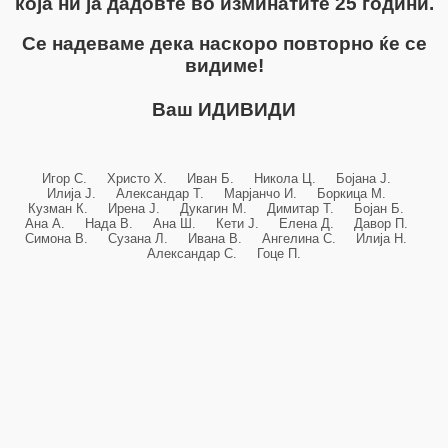
која ни ја дадовте во изминатите 25 години.
Се надеваме дека наскоро повторно ќе се
видиме!
Ваш ИДИВИДИ
Игор С. Христо Х. Иван Б. Никола Ц. Бојана Ј.
Илија Ј. Александар Т. Марјанчо И. Боркица М.
Кузман К. Ирена Ј. Дукагин М. Димитар Т. Бојан Б.
Ана А. Нада В. Ана Ш. Кети Ј. Елена Д. Давор П.
Симона В. Сузана Л. Ивана В. Ангелина С. Илија Н.
Александар С. Гоце П.