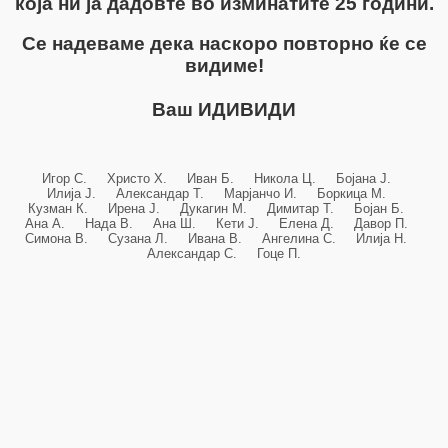
која ни ја дадовте во изминатите 25 години.
Се надеваме дека наскоро повторно ќе се
видиме!
Ваш ИДИВИДИ
Игор С. Христо Х. Иван Б. Никола Ц. Бојана Ј.
Илија Ј. Александар Т. Марјанчо И. Боркица М.
Кузман К. Ирена Ј. Дукагин М. Димитар Т. Бојан Б.
Ана А. Нада В. Ана Ш. Кети Ј. Елена Д. Давор П.
Симона В. Сузана Л. Ивана В. Ангелина С. Илија Н.
Александар С. Гоце П.