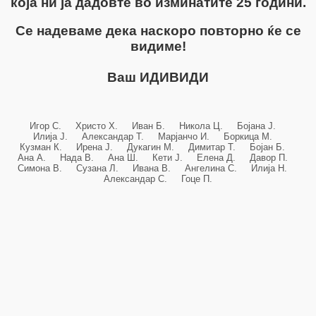
која ни ја дадовте во изминатите 25 години.
Се надеваме дека наскоро повторно ќе се
видиме!
Ваш ИДИВИДИ
Игор С. Христо Х. Иван Б. Никола Ц. Бојана Ј.
Илија Ј. Александар Т. Марјанчо И. Боркица М.
Кузман К. Ирена Ј. Дукагин М. Димитар Т. Бојан Б.
Ана А. Нада В. Ана Ш. Кети Ј. Елена Д. Давор П.
Симона В. Сузана Л. Ивана В. Ангелина С. Илија Н.
Александар С. Гоце П.