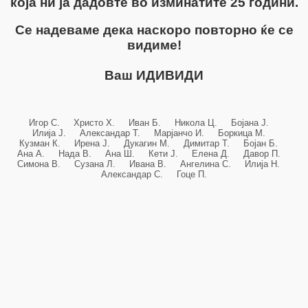
која ни ја дадовте во изминатите 25 години.
Се надеваме дека наскоро повторно ќе се
видиме!
Ваш ИДИВИДИ
Игор С. Христо Х. Иван Б. Никола Ц. Бојана Ј.
Илија Ј. Александар Т. Марјанчо И. Боркица М.
Кузман К. Ирена Ј. Дукагин М. Димитар Т. Бојан Б.
Ана А. Нада В. Ана Ш. Кети Ј. Елена Д. Давор П.
Симона В. Сузана Л. Ивана В. Ангелина С. Илија Н.
Александар С. Гоце П.