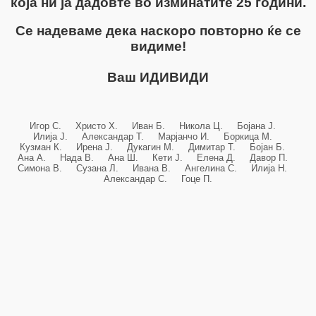
која ни ја дадовте во изминатите 25 години.
Се надеваме дека наскоро повторно ќе се
видиме!
Ваш ИДИВИДИ
Игор С. Христо Х. Иван Б. Никола Ц. Бојана Ј.
Илија Ј. Александар Т. Марјанчо И. Боркица М.
Кузман К. Ирена Ј. Дукагин М. Димитар Т. Бојан Б.
Ана А. Нада В. Ана Ш. Кети Ј. Елена Д. Давор П.
Симона В. Сузана Л. Ивана В. Ангелина С. Илија Н.
Александар С. Гоце П.