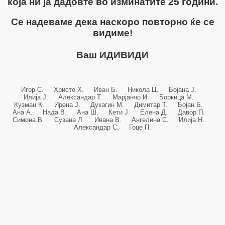
која ни ја дадовте во изминатите 25 години.
Се надеваме дека наскоро повторно ќе се
видиме!
Ваш ИДИВИДИ
Игор С. Христо Х. Иван Б. Никола Ц. Бојана Ј.
Илија Ј. Александар Т. Марјанчо И. Боркица М.
Кузман К. Ирена Ј. Дукагин М. Димитар Т. Бојан Б.
Ана А. Нада В. Ана Ш. Кети Ј. Елена Д. Давор П.
Симона В. Сузана Л. Ивана В. Ангелина С. Илија Н.
Александар С. Гоце П.